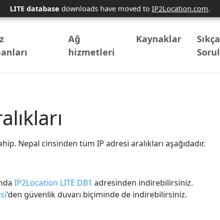
LITE database
downloads have moved to
IP2Location.com
.
z
Ağ
Kaynaklar
Sıkç
anları
hizmetleri
Soru
alıkları
ip. Nepal cinsinden tüm IP adresi aralıkları aşağıdadır.
ında
IP2Location LITE DB1
adresinden indirebilirsiniz.
si
'den güvenlik duvarı biçiminde de indirebilirsiniz.