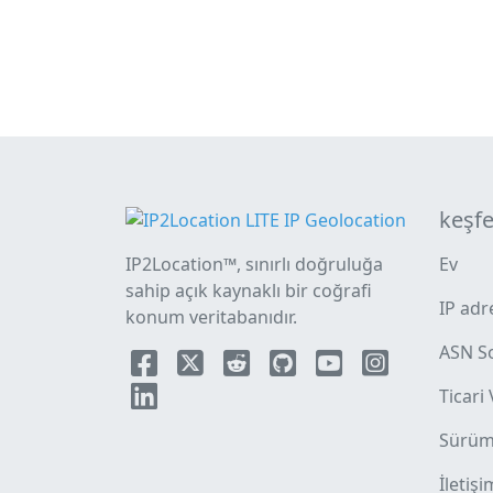
keşf
IP2Location™, sınırlı doğruluğa
Ev
sahip açık kaynaklı bir coğrafi
IP adr
konum veritabanıdır.
ASN S
Ticari
Sürüm 
İletişi