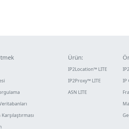
etmek
Ürün:
Ön
IP2Location™ LITE
IP
esi
IP2Proxy™ LITE
IP
orgulama
ASN LITE
Fra
 Veritabanları
Ma
Karşılaştırması
Ge
m