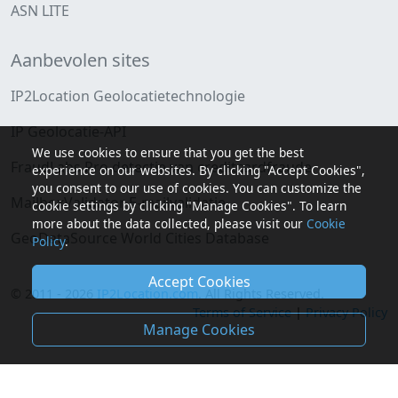
ASN LITE
Aanbevolen sites
IP2Location Geolocatietechnologie
IP Geolocatie-API
We use cookies to ensure that you get the best
FraudLabs Pro detectie van creditcardfraude
experience on our websites. By clicking "Accept Cookies",
you consent to our use of cookies. You can customize the
MailboxValidator E-mailvalidatie
cookie settings by clicking "Manage Cookies". To learn
more about the data collected, please visit our
Cookie
GeoDataSource World Cities Database
Policy
.
Accept Cookies
© 2011 - 2026
IP2Location.com
. All Rights Reserved.
Terms of Service
|
Privacy Policy
Manage Cookies