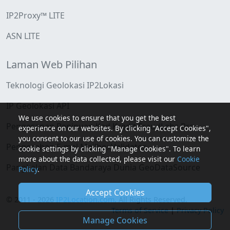
IP2Proxy™ LITE
ASN LITE
Laman Web Pilihan
Teknologi Geolokasi IP2Lokasi
IP Geolokasi API
We use cookies to ensure that you get the best
Pengesanan Penipuan Kad Kredit FraudLabs Pro
experience on our websites. By clicking "Accept Cookies",
you consent to our use of cookies. You can customize the
Pengesahan E-mel MailboxValidator
cookie settings by clicking "Manage Cookies". To learn
more about the data collected, please visit our
Cookie
Pangkalan Data Bandaraya Dunia GeoDataSource
Policy
.
Accept Cookies
© 2011 - 2026
IP2Location.com
. All Rights Reserved.
Terms of Service
|
Privacy Policy
Manage Cookies